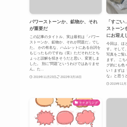
パワーストーンか、鉱物か、それ
「すごい
が重要だ
ストーン
にお迎え
この記事のタイトル、実は最初は「パワー
ストーンか、鉱物か、それが問題だ」でし
今回は、ほ
た。 かの有名な、ハムレットにある台詞を
す。そして
もじったものですね（笑）ただそれだとち
写真をご覧
ょっと誤解を招きそうだと思い、変更しま
ます。 こ
した。 別に“問題”というわけではありませ
グ的にも色
ん。た...
い！まずは
な』と思うと.
2019年11月23日
2022年3月16日
2019年11月
チャネリング