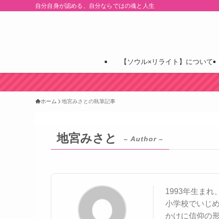
自分自身が認める、自分ならではの魂と人生
【ソウル×リライト】について
ホーム
地宮みさとの執筆記事
地宮みさと
– Author –
1993年生ま
小学校でいじ
かけに信仰の