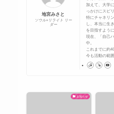
加えて、大学
っかけにスピ
地宮みさと
特にチャネリ
ソウル×リライト リー
し、本当に生
ダー
を目指すよう
現在、「自己
中。
これまでに約4
今も活動の範
お知らせ