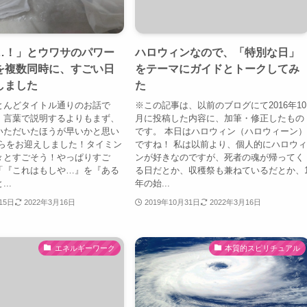
…！」とウワサのパワー
ハロウィンなので、「特別な日」
を複数同時に、すごい日
をテーマにガイドとトークしてみ
しました
た
とんどタイトル通りのお話で
※この記事は、以前のブログにて2016年10
、言葉で説明するよりもまず、
月に投稿した内容に、加筆・修正したもの
いただいたほうが早いかと思い
です。 本日はハロウィン（ハロウィーン
ちらをお迎えしました！タイミン
ですね！ 私は以前より、個人的にハロウ
々とすごそう！やっぱりすご
ンが好きなのですが、死者の魂が帰ってく
「『これはもしや…』を『ある
る日だとか、収穫祭も兼ねているだとか、
..
年の始...
15日
2022年3月16日
2019年10月31日
2022年3月16日
エネルギーワーク
本質的スピリチュアル