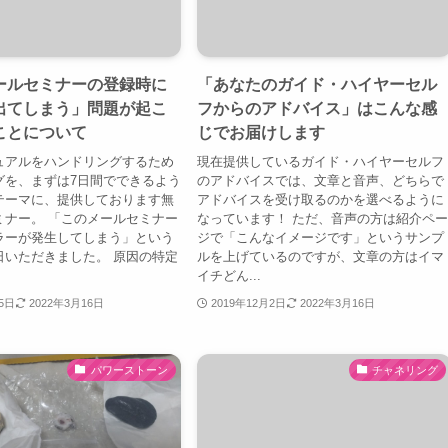
ールセミナーの登録時に
「あなたのガイド・ハイヤーセル
出てしまう」問題が起こ
フからのアドバイス」はこんな感
ことについて
じでお届けします
ュアルをハンドリングするため
現在提供しているガイド・ハイヤーセルフ
グを、まずは7日間でできるよう
のアドバイスでは、文章と音声、どちらで
テーマに、提供しております無
アドバイスを受け取るのかを選べるように
ミナー。 「このメールセミナー
なっています！ ただ、音声の方は紹介ペ
ラーが発生してしまう」という
ジで「こんなイメージです」というサンプ
日いただきました。 原因の特定
ルを上げているのですが、文章の方はイマ
イチどん...
月5日
2022年3月16日
2019年12月2日
2022年3月16日
パワーストーン
チャネリング